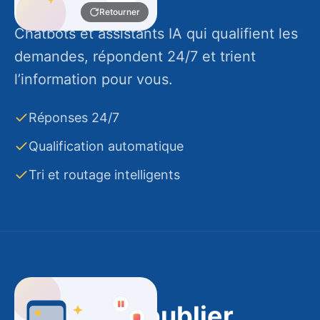
premier niveau et vous transmet l’essentiel.
Retourner
OpenAI, Anthropic, Mistral
Chatbots et assistants IA qui qualifient les
Sur le web & WhatsApp
demandes, répondent 24/7 et trient
Escalade vers l’humain
l’information pour vous.
Retourner
Réponses 24/7
Qualification automatique
Tri et routage intelligents
Le métier fait par la machine
Pro’Publi : publier