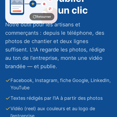
Un artisan ne rédigera jamais un post, mais il
partout, en un clic
enverra toujours une photo de chantier fini. Il
Retourner
fournit la matière, l’automatisation fait le reste
Notre outil pour les artisans et
— et le relance s’il n’a rien publié depuis
commerçants : depuis le téléphone, des
plusieurs jours.
photos de chantier et deux lignes
Application mobile à installer
suffisent. L’IA regarde les photos, rédige
Cinq réseaux d’un coup
au ton de l’entreprise, monte une vidéo
Rappel automatique
brandée — et publie.
Retourner
Facebook, Instagram, fiche Google, LinkedIn,
YouTube
Textes rédigés par l’IA à partir des photos
Vidéo (reel) aux couleurs et au logo de
l’entreprise