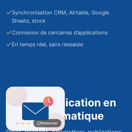
Vous gardez la main
Synchronisation CRM, Airtable, Google
Retourner
Sheets, stock
Connexion de centaines d’applications
En temps réel, sans ressaisie
Le bon message, au bon moment
La communication en
Des scénarios déclenchés par vos
pilote automatique
événements métier : nouvelle commande,
Retourner
formulaire rempli, date clé…