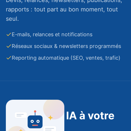
Devis, relances, newsletters, publications,
Scénarios sur-mesure
rapports : tout part au bon moment, tout
Multi-canal
seul.
Zéro oubli
E-mails, relances et notifications
Retourner
Réseaux sociaux & newsletters programmés
Reporting automatique (SEO, ventes, trafic)
Un renfort qui ne dort jamais
Des agents IA à votre
L’IA intégrée à vos flux prend en charge le
service