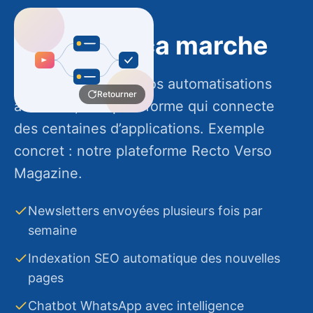
Du sur-mesure, pas une usine à gaz
Comment ça marche
Audit de vos tâches chronophages,
Nous construisons vos automatisations
conception du flux, mise en production et
Retourner
suivi. Simple pour vous, robuste en coulisses.
avec n8n, une plateforme qui connecte
des centaines d’applications. Exemple
Audit → conception → tests → suivi
concret : notre plateforme Recto Verso
Documenté
Magazine.
Évolutif
Retourner
Newsletters envoyées plusieurs fois par
semaine
Indexation SEO automatique des nouvelles
pages
Chatbot WhatsApp avec intelligence