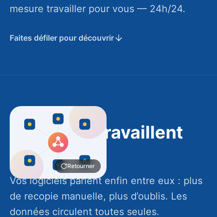
mesure travailler pour vous — 24h/24.
Faites défiler pour découvrir
Fini le copier-coller
Vos outils travaillent
On relie vos outils existants sans tout
ensemble
reconstruire : votre parc logiciel reste le
Retourner
même, il devient juste automatique.
Vos logiciels parlent enfin entre eux : plus
Sans changer vos logiciels
de recopie manuelle, plus d’oublis. Les
Flux documentés
données circulent toutes seules.